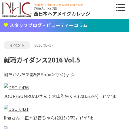
"即戦力"を育成する大阪の美容専門学校
学校法人いわお学園
西日本ヘアメイクカレッジ
スタッフブログ・ビューティーコラム
イベント
2016/05/27
就職ガイダンス2016 Vol.5
何だかんだで第5弾!!о(ж＞▽＜)ｙ ☆
JOUR/SUNROADさん：大山雅生くん(2015/3卒)。(°∀°)b
fingさん：正木彩音ちゃん(2015/3卒)。(°∀°)b