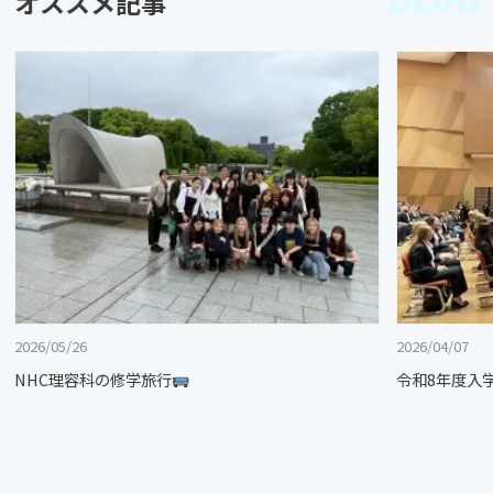
オススメ記事
2026/05/26
2026/04/07
NHC理容科の修学旅行
令和8年度入