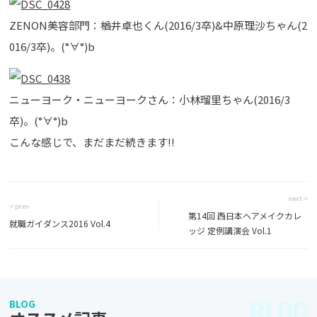
ZENON美容部門：楢井卓也くん(2016/3卒)&中原理沙ちゃん(2
016/3卒)。(°∀°)b
ニューヨーク・ニューヨークさん：小林瑠里ちゃん(2016/3
卒)。(°∀°)b
こんな感じで、まだまだ続きます!!
next >
< prev
第14回 西日本ヘアメイクカレ
就職ガイダンス2016 Vol.4
ッジ 定例講演会 Vol.1
BLOG
BLOG