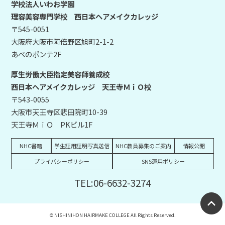
学校法人いわお学園
理容美容専門学校 西日本ヘアメイクカレッジ
〒545-0051
大阪府大阪市阿倍野区旭町2-1-2
あべのポンテ2F
厚生労働大臣指定美容師養成校
西日本ヘアメイクカレッジ 天王寺ＭｉＯ校
〒543-0055
大阪市天王寺区悲田院町10-39
天王寺ＭｉＯ PKビル1F
NHC書籍
学生証用証明写真送信
NHC教員募集のご案内
情報公開
プライバシーポリシー
SNS運用ポリシー
TEL:06-6632-3274
© NISHINIHON HAIRMAKE COLLEGE All Rights Reserved.