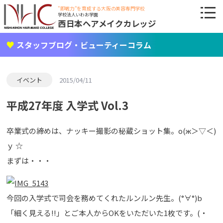
"即戦力"を育成する大阪の美容専門学校
学校法人いわお学園
西日本ヘアメイクカレッジ
スタッフブログ・ビューティーコラム
イベント
2015/04/11
平成27年度 入学式 Vol.3
卒業式の締めは、ナッキー撮影の秘蔵ショット集。о(ж＞▽＜)
ｙ ☆
まずは・・・
今回の入学式で司会を務めてくれたルンルン先生。(°∀°)b
「細く見える!!」とご本人からOKをいただいた1枚です。(・