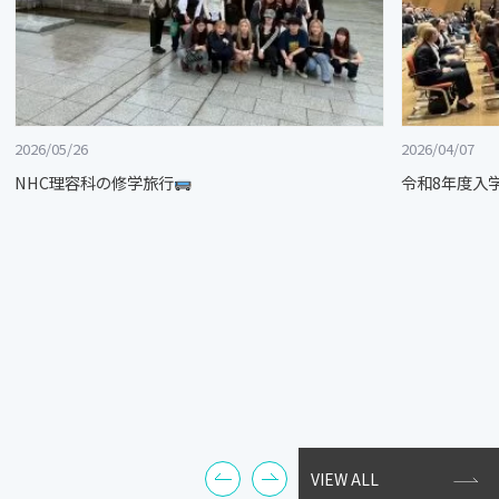
2026/05/26
2026/04/07
NHC理容科の修学旅行
令和8年度入
VIEW ALL