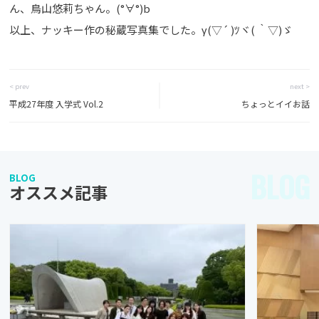
ん、鳥山悠莉ちゃん。(°∀°)b
以上、ナッキー作の秘蔵写真集でした。γ(▽´ )ﾂヾ( ｀▽)ゞ
< prev
next >
平成27年度 入学式 Vol.2
ちょっとイイお話
BLOG
BLOG
オススメ記事