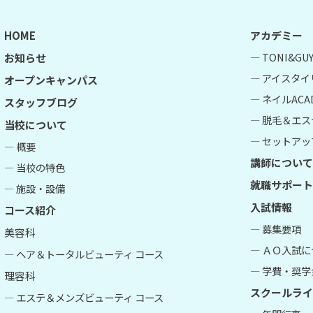
HOME
アカデミー
― TONI&G
お知らせ
― アイスタイ
オープンキャンパス
― ネイルACA
スタッフブログ
― 脱毛＆エス
当校について
― セットアップ
― 概要
講師について
― 当校の特色
就職サポート
― 施設・設備
入試情報
コース紹介
― 募集要項
美容科
― ＡＯ入試
― ヘア＆トータルビューティ コース
― 学費・奨学
理容科
スクールライ
― エステ＆メンズビューティ コース