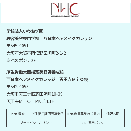
学校法人いわお学園
理容美容専門学校 西日本ヘアメイクカレッジ
〒545-0051
大阪府大阪市阿倍野区旭町2-1-2
あべのポンテ2F
厚生労働大臣指定美容師養成校
西日本ヘアメイクカレッジ 天王寺ＭｉＯ校
〒543-0055
大阪市天王寺区悲田院町10-39
天王寺ＭｉＯ PKビル1F
NHC書籍
学生証用証明写真送信
NHC教員募集のご案内
情報公開
プライバシーポリシー
SNS運用ポリシー