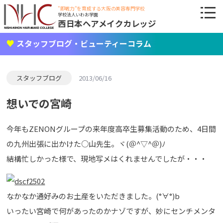
"即戦力"を育成する大阪の美容専門学校
学校法人いわお学園
西日本ヘアメイクカレッジ
スタッフブログ・ビューティーコラム
スタッフブログ
2013/06/16
想いでの宮崎
今年もZENONグループの来年度高卒生募集活動のため、4日間
の九州出張に出かけた○山先生。ヾ(＠^▽^＠)ﾉ
結構忙しかった様で、現地写メはくれませんでしたが・・・
なかなか通好みのお土産をいただきました。(°∀°)b
いったい宮崎で何があったのかナゾですが、妙にセンチメンタ