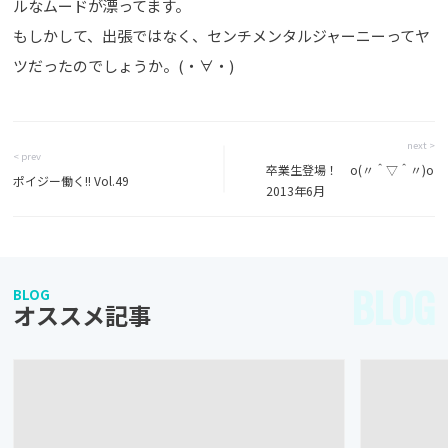
ルなムードが漂ってます。
もしかして、出張ではなく、センチメンタルジャーニーってヤ
ツだったのでしょうか。(・∀・)
next >
< prev
卒業生登場！ o(〃＾▽＾〃)o
ポイジー働く!! Vol.49
2013年6月
BLOG
BLOG
オススメ記事