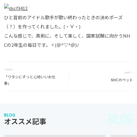
ひと昔前のアイドル歌手が歌い終わったときの決めポーズ
（？）を作ってくれました。(・∀・)
こんな感じで、真剣に、そして楽しく、国家試験に向かうNH
Cの2年生の毎日です。ヾ(＠^▽^＠)ﾉ
< prev
next >
「ワタシにずっと心地いいお仕
NHCのペット
事」
BLOG
BLOG
オススメ記事