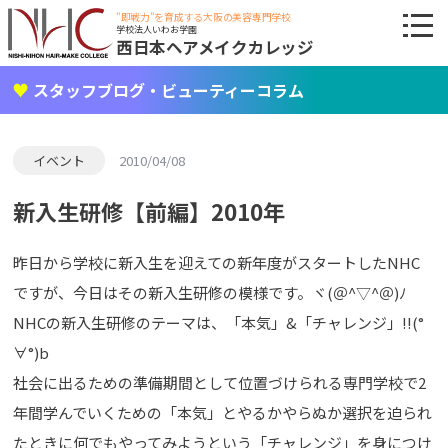
"即戦力"を育成する大阪の美容専門学校
学校法人いわお学園
西日本ヘアメイクカレッジ
スタッフブログ・ビューティーコラム
イベント
2010/04/08
新入生研修【前編】2010年
昨日から学校に新入生を迎えての新年度がスタートしたNHC
ですが、今日はその新入生研修の模様です。ヾ(＠^▽^＠)ﾉ
NHCの新入生研修のテーマは、「本気」&「チャレンジ」!!(°
∀°)b
社会に出るための準備期間として位置づけられる専門学校で2
年間学んでいくための「本気」とやるかやらぬか選択を迫られ
たときに何でもやってみようという「チャレンジ」を身につけ