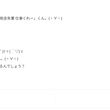
完全失業 仕事くれー」くん。(・∀・)
)ﾂヾ( ｀▽)ゞ
。(・∀・)
るんでしょう？