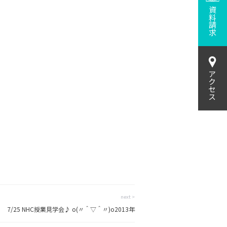
資料請求
アクセス
next >
7/25 NHC授業見学会♪ o(〃＾▽＾〃)o2013年