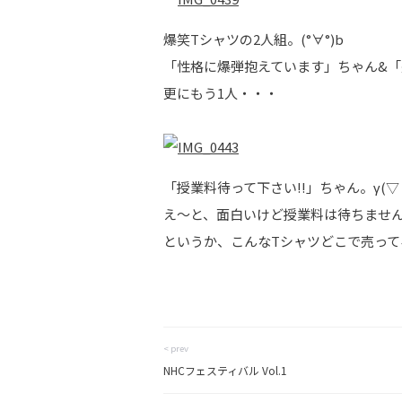
爆笑Tシャツの2人組。(°∀°)b
「性格に爆弾抱えています」ちゃん&「
更にもう1人・・・
「授業料待って下さい!!」ちゃん。γ(▽´ 
え～と、面白いけど授業料は待ちません
というか、こんなTシャツどこで売って
< prev
NHCフェスティバル Vol.1