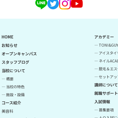
HOME
アカデミー
― TONI&G
お知らせ
― アイスタイ
オープンキャンパス
― ネイルACA
スタッフブログ
― 脱毛＆エス
当校について
― セットアップ
― 概要
講師について
― 当校の特色
就職サポート
― 施設・設備
入試情報
コース紹介
― 募集要項
美容科
― ＡＯ入試