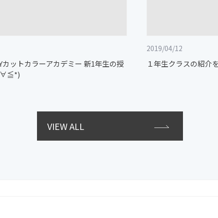
2019/04/12
GUYカットカラーアカデミー 新1年生の授
１年生クラスの紹介をさ
∀≦*)
VIEW ALL