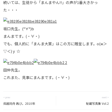
続いては、生徒から「まんまやん!!」の声が1番大きかっ
た・・・
坂口先生。(°∀°)b
まんまです。(・∀・)
でも、個人的に「まんま大賞」はこの方に贈呈します。о(ж＞
▽＜)ｙ ☆
田仲先生。
これまた、見事にまんまです。(・∀・)
< prev
next >
呉越同舟 再び。2010年
秘蔵写真集 Vol.2