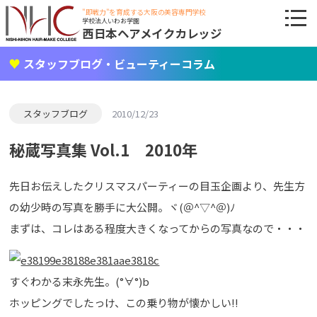
"即戦力"を育成する大阪の美容専門学校
学校法人いわお学園
西日本ヘアメイクカレッジ
スタッフブログ・ビューティーコラム
スタッフブログ
2010/12/23
秘蔵写真集 Vol.1 2010年
先日お伝えしたクリスマスパーティーの目玉企画より、先生方
の幼少時の写真を勝手に大公開。ヾ(＠^▽^＠)ﾉ
まずは、コレはある程度大きくなってからの写真なので・・・
すぐわかる末永先生。(°∀°)b
ホッピングでしたっけ、この乗り物が懐かしい!!