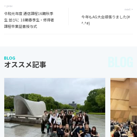
< prev
next >
令和元年度 通信課程16期秋季
今年もAG大会頑張りました(#
生 並びに 18期春季生・修得者
^.^#)
課程卒業証書授与式
BLOG
BLOG
オススメ記事