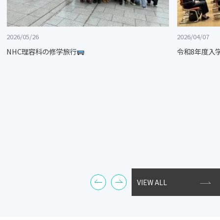
2026/05/26
2026/04/07
NHC理容科の修学旅行
令和8年度入
VIEW ALL