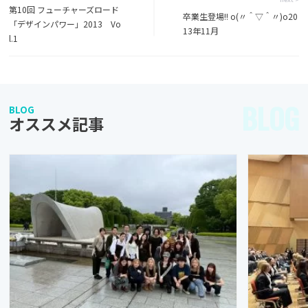
第10回 フューチャーズロード
卒業生登場!! o(〃＾▽＾〃)o20
「デザインパワー」2013 Vo
13年11月
l.1
BLOG
BLOG
オススメ記事