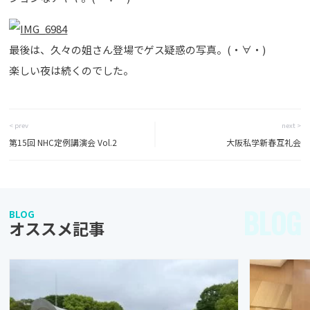
最後は、久々の姐さん登場でゲス疑惑の写真。(・∀・)
楽しい夜は続くのでした。
< prev
next >
第15回 NHC定例講演会 Vol.2
大阪私学新春互礼会
BLOG
BLOG
オススメ記事