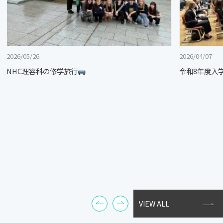
2026/05/26
2026/04/07
NHC理容科の修学旅行
令和8年度入
VIEW ALL