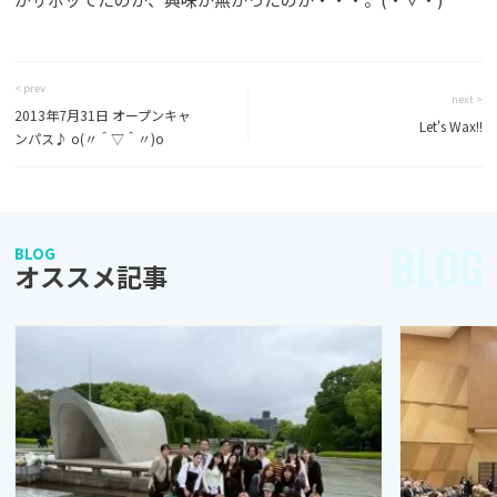
< prev
next >
2013年7月31日 オープンキャ
Let's Wax!!
ンパス♪ o(〃＾▽＾〃)o
BLOG
BLOG
オススメ記事