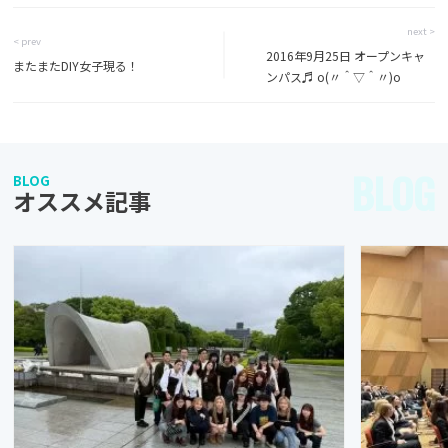
next >
< prev
2016年9月25日 オープンキャ
またまたDIY女子現る！
ンパス♬ o(〃＾▽＾〃)o
BLOG
BLOG
オススメ記事