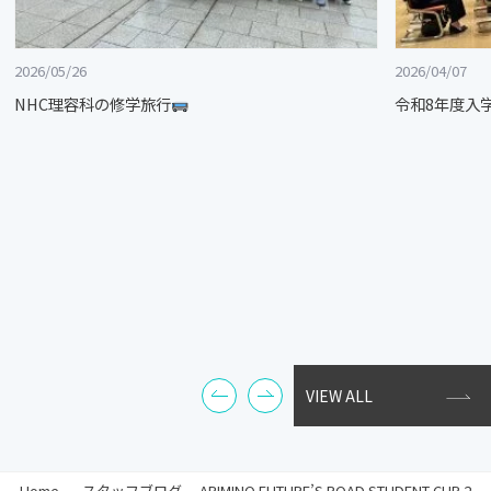
2026/05/26
2026/04/07
NHC理容科の修学旅行
令和8年度入
VIEW ALL
Home
-
スタッフブログ
-
ARIMINO FUTURE’S ROAD STUDENT CUP 2