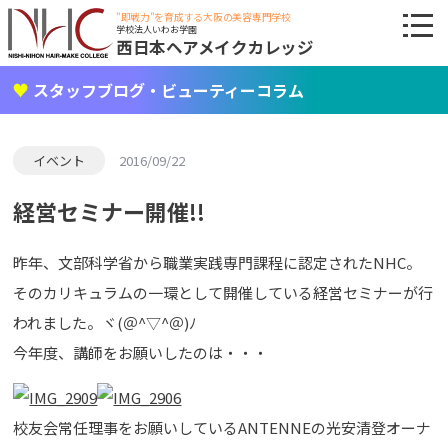
"即戦力"を育成する大阪の美容専門学校
学校法人いわお学園
西日本ヘアメイクカレッジ
スタッフブログ・ビューティーコラム
イベント
2016/09/22
経営セミナー開催!!
昨年、文部科学省から職業実践専門課程に認定されたNHC。
そのカリキュラムの一環として開催している経営セミナーが行
われました。ヾ(＠^▽^＠)ﾉ
今年度、講師をお願いしたのは・・・
校友会常任理事をお願いしているANTENNEの光安清登オーナ