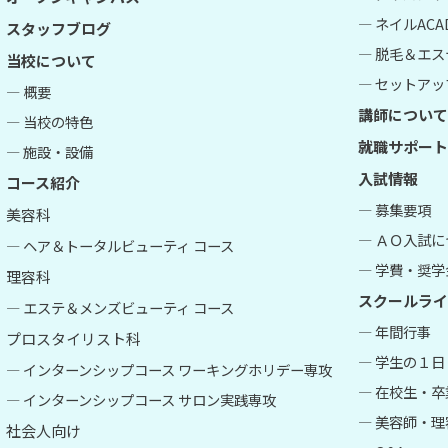
― ネイルACA
スタッフブログ
― 脱毛＆エス
当校について
― セットアップ
― 概要
講師について
― 当校の特色
就職サポート
― 施設・設備
入試情報
コース紹介
― 募集要項
美容科
― ＡＯ入試
― ヘア＆トータルビューティ コース
― 学費・奨学
理容科
スクールライ
― エステ＆メンズビューティ コース
― 年間行事
プロスタイリスト科
― 学生の１日
― インターンシップコース ワーキングホリデー専攻
― 在校生・
― インターンシップコース サロン実践専攻
― 美容師・
社会人向け