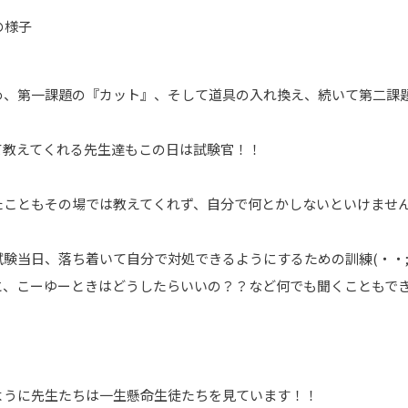
め、第一課題の『カット』、そして道具の入れ換え、続いて第二課
て教えてくれる先生達もこの日は試験官！！
たこともその場では教えてくれず、自分で何とかしないといけませ
験当日、落ち着いて自分で対処できるようにするための訓練(・・;
と、こーゆーときはどうしたらいいの？？など何でも聞くこともで
ように先生たちは一生懸命生徒たちを見ています！！