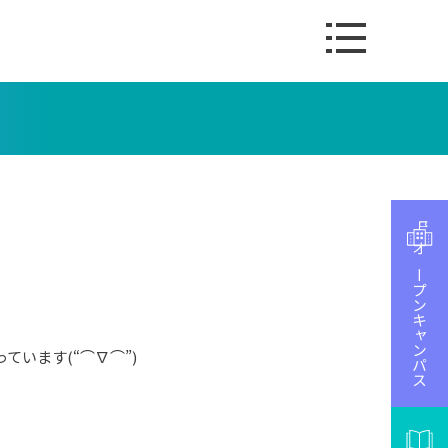
オープンキャンパス
います(“⌒∇⌒”)