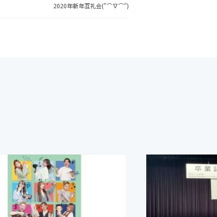
2020年新年互礼会("⌒∇⌒")