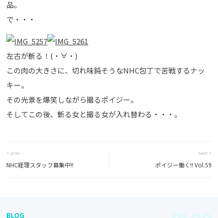
品。
で・・・
左古が斬る！(・∀・)
この肉の大きさに、切れ味鈍そうなNHC包丁で苦戦するナッ
キー。
その光景を爆笑しながら撮るポイジー。
そしてこの後、斬る女と撮る女が入れ替わる・・・。
< prev
next >
NHC経理スタッフ募集中!!
ポイジー働く!! Vol.59
BLOG