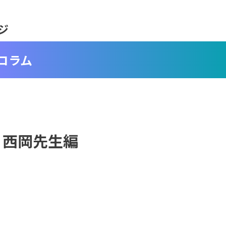
ジ
コラム
 西岡先生編
・