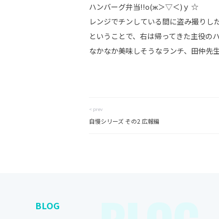
ハンバーグ弁当!!о(ж＞▽＜)ｙ ☆
レンジでチンしている間に盗み撮りした
ということで、右は帰ってきた主役のハ
なかなか美味しそうなランチ、田仲先生や
< prev
自慢シリーズ その2 広報編
BLOG