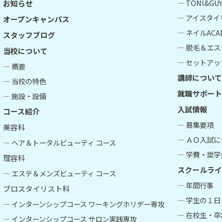
― TONI&G
お知らせ
― アイスタイ
オープンキャンパス
― ネイルACA
スタッフブログ
― 脱毛＆エス
当校について
― セットアップ
― 概要
講師について
― 当校の特色
就職サポート
― 施設・設備
入試情報
コース紹介
― 募集要項
美容科
― ＡＯ入試
― ヘア＆トータルビューティ コース
― 学費・奨学
理容科
スクールライ
― エステ＆メンズビューティ コース
― 年間行事
プロスタイリスト科
― 学生の１日
― インターンシップコース ワーキングホリデー専攻
― 在校生・
― インターンシップコース サロン実践専攻