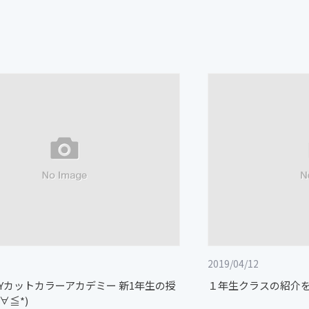
2019/04/12
GUYカットカラーアカデミー 新1年生の授
１年生クラスの紹介をさ
∀≦*)