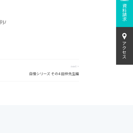
資料請求
)ﾉ
アクセス
next >
自慢シリーズ その4 田仲先生編