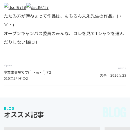
たたみ方が汚ねぇって作品は、もちろん末永先生の作品。(・
∀・)
オープンキャンパス委員のみんな、コレを見てTシャツを選ん
だりしない様に!!
< prev
next >
卒業生登場です(｀・ω・´)ゞ2
火事 2010.5.23
010年5月その2
BLOG
BLOG
オススメ記事