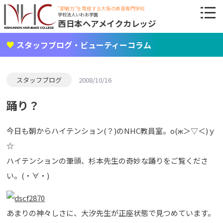
"即戦力"を育成する大阪の美容専門学校
学校法人いわお学園
西日本ヘアメイクカレッジ
スタッフブログ・ビューティーコラム
スタッフブログ
2008/10/16
踊り？
今日も朝からハイテンション(？)のNHC教員室。о(ж＞▽＜)ｙ
☆
ハイテンションの筆頭、杉本先生の奇妙な踊りをご覧くださ
い。(・∀・)
あまりの神々しさに、大汐先生が正座状態で見つめています。