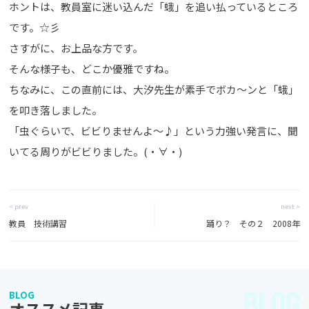
ホントは、教員室に迷い込んだ「蛾」を追い払っているところ
です。☆彡
さすがに、お上品な方です。
そんな様子も、どこか優雅ですね。
ちなみに、この直前には、大汐先生が素手でボカ～ンと「蛾」
を叩き落しました。
「虫ぐらいで、ビビりませんよ～♪」という力強い発言に、聞
いてる周りがビビりました。(・∀・)
< prev
next >
教員 技術講習
踊り？ その２ 2008年
BLOG
BLOG
オススメ記事