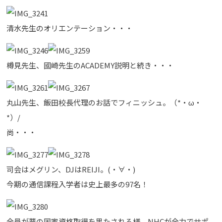
清水先生のオリエンテーション・・・
樽見先生、國崎先生のACADEMY説明と続き・・・
丸山先生、飯田校長代理のお話でフィニッシュ。（*・ω・
*）/
尚・・・
司会はメグリン、DJはREIJI。(・∀・)
今期の通信課程入学者は史上最多の97名！
全員が夢の国家資格取得を果たされる様、NHCが全力でサポ