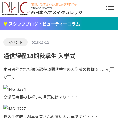
"即戦力"を育成する大阪の美容専門学校
学校法人いわお学園
西日本ヘアメイクカレッジ
スタッフブログ・ビューティーコラム
イベント
2018/11/12
通信課程18期秋季生 入学式
本日開催された通信課程18期秋季生の入学式の模様です。v(￣
∇￣)v
高添理事長のお祝いの言葉に始まり・・・
新入生代表：塚本琴音さんの誓いの言葉ですが・・・