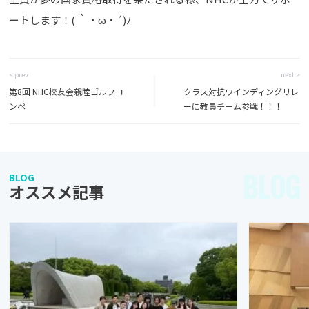
ートします！( ｀・ω・´)ﾉ
< prev
next >
第8回 NHC校友会親睦ゴルフコ
クラス対抗ワインディングリレ
ンペ
ーに教員チーム参戦！！！
BLOG
BLOG
オススメ記事