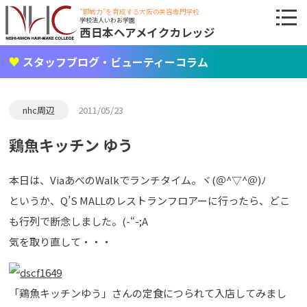
"即戦力"を育成する大阪の美容専門学校
学校法人いわお学園
西日本ヘアメイクカレッジ
スタッフブログ・ビューティーコラム
nhc周辺
2011/05/23
鶏魚キッチン ゆう
本日は、ViaあべのWalkでランチタイム。ヾ(＠^▽^＠)ﾉ
というか、Q’S MALLのレストランフロアーに行ったら、どこ
も行列で断念しました。(-“-;A
気を取り直して・・・
「鶏魚キッチンゆう」さんの定食につられて入店してみまし