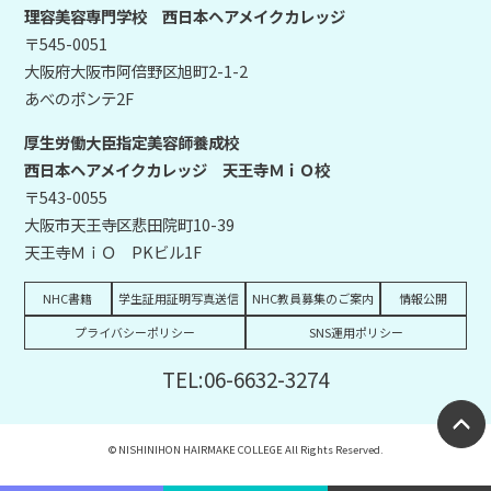
理容美容専門学校 西日本ヘアメイクカレッジ
〒545-0051
大阪府大阪市阿倍野区旭町2-1-2
あべのポンテ2F
厚生労働大臣指定美容師養成校
西日本ヘアメイクカレッジ 天王寺ＭｉＯ校
〒543-0055
大阪市天王寺区悲田院町10-39
天王寺ＭｉＯ PKビル1F
NHC書籍
学生証用証明写真送信
NHC教員募集のご案内
情報公開
プライバシーポリシー
SNS運用ポリシー
TEL:06-6632-3274
© NISHINIHON HAIRMAKE COLLEGE All Rights Reserved.