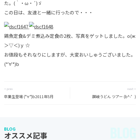
た。(｀・ω・´)ゞ
この日は、友達と一緒に行ったので・・・
鶏魚定食&デミ煮込み定食の2枚、写真をゲットしました。о(ж
＞▽＜)ｙ ☆
お値段もそれなりにしますが、大変おいしゅうございました。
(°∀°)b
< prev
next >
卒業生登場 (°∀°)b2011年5月
讃岐うどん ツアー (b^-゜)
BLOG
BLOG
オススメ記事