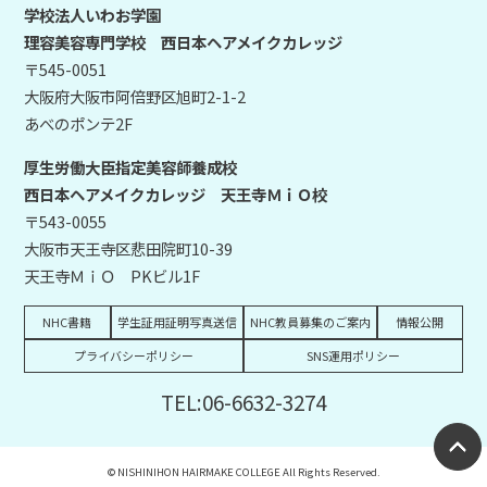
学校法人いわお学園
理容美容専門学校 西日本ヘアメイクカレッジ
〒545-0051
大阪府大阪市阿倍野区旭町2-1-2
あべのポンテ2F
厚生労働大臣指定美容師養成校
西日本ヘアメイクカレッジ 天王寺ＭｉＯ校
〒543-0055
大阪市天王寺区悲田院町10-39
天王寺ＭｉＯ PKビル1F
NHC書籍
学生証用証明写真送信
NHC教員募集のご案内
情報公開
プライバシーポリシー
SNS運用ポリシー
TEL:06-6632-3274
© NISHINIHON HAIRMAKE COLLEGE All Rights Reserved.