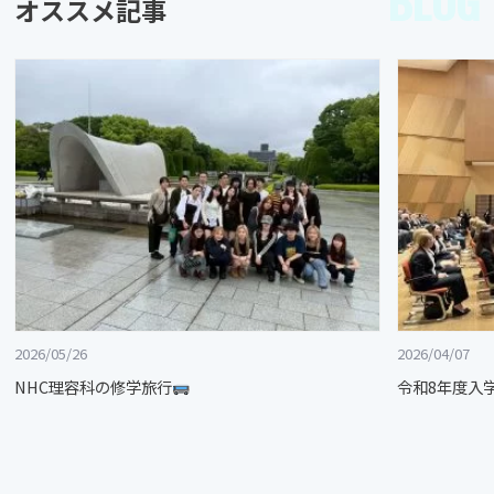
BLOG
オススメ記事
2026/05/26
2026/04/07
NHC理容科の修学旅行
令和8年度入