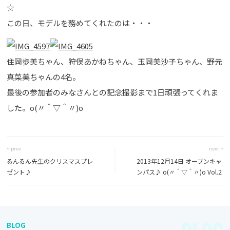
☆
この日、モデルを務めてくれたのは・・・
住岡歩美ちゃん、狩俣あかねちゃん、玉岡美沙子ちゃん、野元
真菜美ちゃんの4名。
最後の参加者のみなさんとの記念撮影まで1日頑張ってくれま
した。o(〃＾▽＾〃)o
< prev
next >
るんるん先生のクリスマスプレ
2013年12月14日 オープンキャ
ゼント♪
ンパス♪ o(〃＾▽＾〃)o Vol.2
BLOG