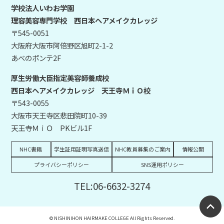
学校法人いわお学園
理容美容専門学校 西日本ヘアメイクカレッジ
〒545-0051
大阪府大阪市阿倍野区旭町2-1-2
あべのポンテ2F
厚生労働大臣指定美容師養成校
西日本ヘアメイクカレッジ 天王寺ＭｉＯ校
〒543-0055
大阪市天王寺区悲田院町10-39
天王寺ＭｉＯ PKビル1F
NHC書籍
学生証用証明写真送信
NHC教員募集のご案内
情報公開
プライバシーポリシー
SNS運用ポリシー
TEL:06-6632-3274
© NISHINIHON HAIRMAKE COLLEGE All Rights Reserved.