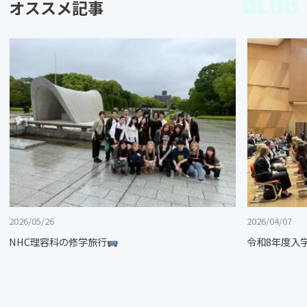
BLOG
オススメ記事
2026/05/26
2026/04/07
NHC理容科の修学旅行
令和8年度入