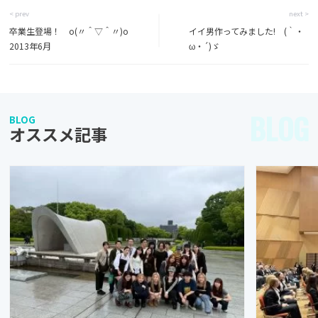
< prev
next >
卒業生登場！ o(〃＾▽＾〃)o
イイ男作ってみました! (｀・
2013年6月
ω・´)ゞ
BLOG
BLOG
オススメ記事