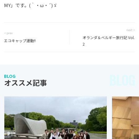
MY」です。(｀・ω・´)ゞ
next >
< prev
オランダ＆ベルギー旅行記 Vol.
エコキャップ運動!!
2
BLOG
BLOG
オススメ記事