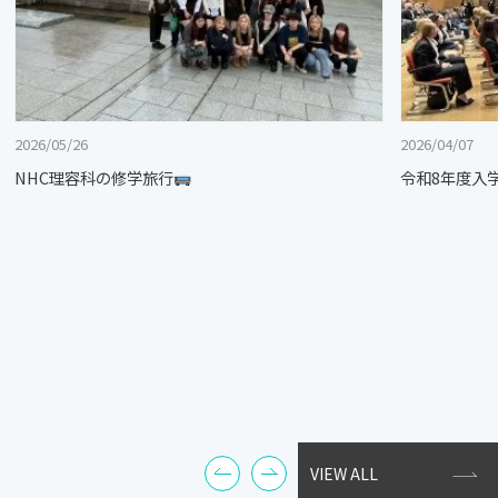
2026/05/26
2026/04/07
NHC理容科の修学旅行
令和8年度入
VIEW ALL