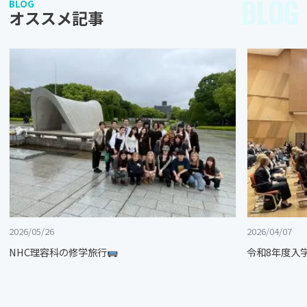
BLOG
BLOG
オススメ記事
2026/05/26
2026/04/07
NHC理容科の修学旅行
令和8年度入