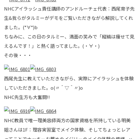
NHCアイラッシュ責任講師のアンドルーチェ代表：西尾育子先
生&我らがタルミーがデモをご覧いただきながら解説してくれ
ました。(°∀°)b
ちなみに、この日のタルミー、満面の笑みで「縦縞は痩せて見
えるんです！」と熱く語ってました。(・∀・)
その後・・・
西尾先生に教えていただきながら、実際にアイラッシュを体験
していただきました。o(〃＾▽＾〃)o
NHC先生方も大奮闘!!
NHC教員で唯一理美容師両方の国家資格を所持している明美
姐さんは1F：理容実習室でメイク体験、そしてちょっとレア
ってことでナッキーお薦めのイジリーのメイク体験の模様。γ