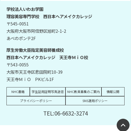
学校法人いわお学園
理容美容専門学校 西日本ヘアメイクカレッジ
〒545-0051
大阪府大阪市阿倍野区旭町2-1-2
あべのポンテ2F
厚生労働大臣指定美容師養成校
西日本ヘアメイクカレッジ 天王寺ＭｉＯ校
〒543-0055
大阪市天王寺区悲田院町10-39
天王寺ＭｉＯ PKビル1F
NHC書籍
学生証用証明写真送信
NHC教員募集のご案内
情報公開
プライバシーポリシー
SNS運用ポリシー
TEL:06-6632-3274