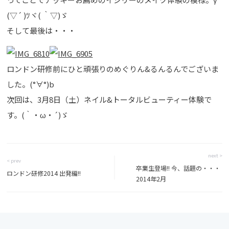
(▽´ )ﾂヾ( ｀▽)ゞ
そして最後は・・・
ロンドン研修前にひと頑張りのめぐりん&るんるんでございま
した。(°∀°)b
次回は、3月8日（土）ネイル&トータルビューティー体験で
す。(｀・ω・´)ゞ
next >
< prev
卒業生登場!! 今、話題の・・・
ロンドン研修2014 出発編!!
2014年2月