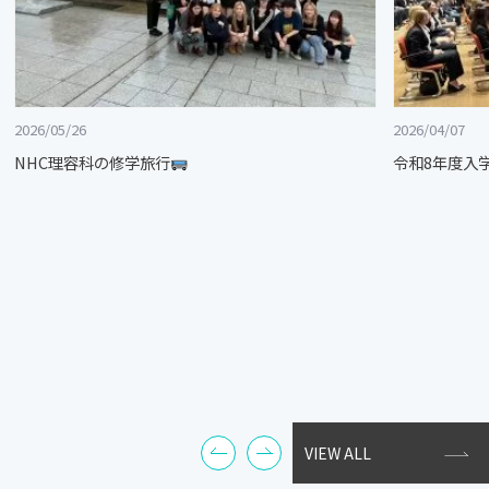
2026/05/26
2026/04/07
NHC理容科の修学旅行
令和8年度入
VIEW ALL