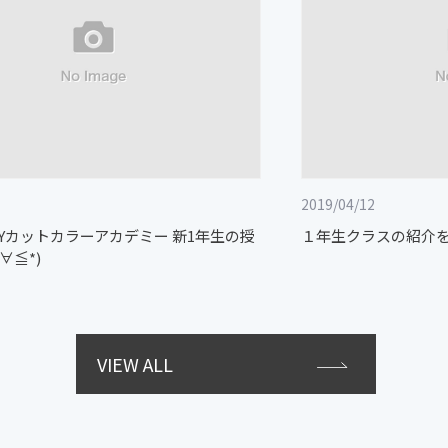
2019/04/12
GUYカットカラーアカデミー 新1年生の授
１年生クラスの紹介をさ
∀≦*)
VIEW ALL