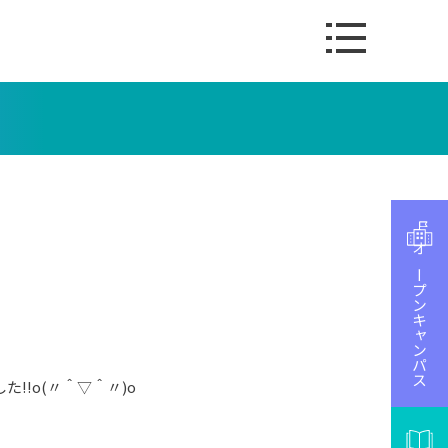
オープンキャンパス
!o(〃＾▽＾〃)o