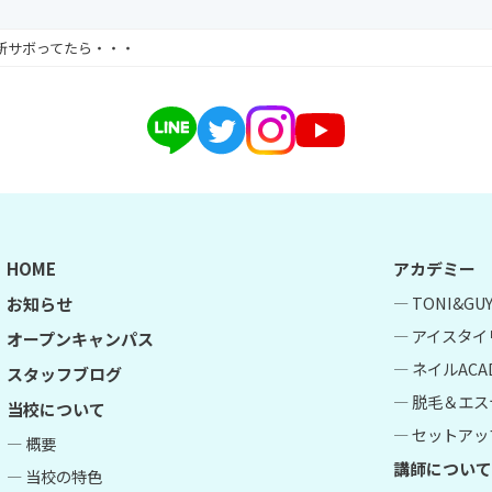
新サボってたら・・・
HOME
アカデミー
― TONI&G
お知らせ
― アイスタイ
オープンキャンパス
― ネイルACA
スタッフブログ
― 脱毛＆エス
当校について
― セットアップ
― 概要
講師について
― 当校の特色