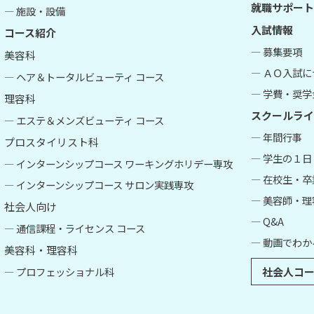
就職サポート
― 施設・設備
入試情報
コース紹介
― 募集要項
美容科
― ＡＯ入試
― ヘア＆トータルビューティ コース
― 学費・奨学
理容科
スクールライ
― エステ＆メンズビューティ コース
― 年間行事
プロスタイリスト科
― 学生の１日
― インターンシップコース ワーキングホリデー専攻
― 在校生・
― インターンシップコース サロン実践専攻
― 美容師・
社会人向け
― Q&A
― 通信課程・ライセンス コース
― 動画でわか
美容科・理容科
― プロフェッショナル科
社会人コー