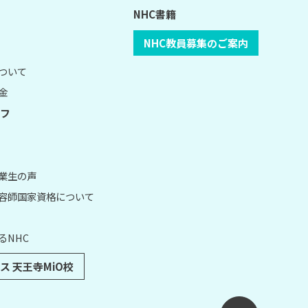
NHC書籍
NHC教員募集のご案内
について
金
フ
卒業生の声
理容師国家資格について
るNHC
ス 天王寺MiO校