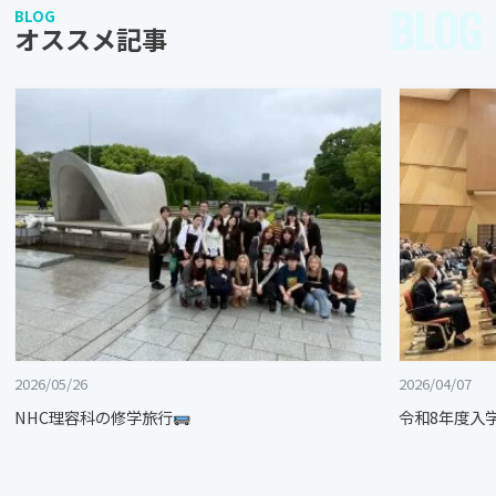
BLOG
BLOG
オススメ記事
2026/05/26
2026/04/07
NHC理容科の修学旅行
令和8年度入