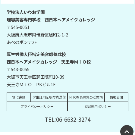
学校法人いわお学園
理容美容専門学校 西日本ヘアメイクカレッジ
〒545-0051
大阪府大阪市阿倍野区旭町2-1-2
あべのポンテ2F
厚生労働大臣指定美容師養成校
西日本ヘアメイクカレッジ 天王寺ＭｉＯ校
〒543-0055
大阪市天王寺区悲田院町10-39
天王寺ＭｉＯ PKビル1F
NHC書籍
学生証用証明写真送信
NHC教員募集のご案内
情報公開
プライバシーポリシー
SNS運用ポリシー
TEL:06-6632-3274