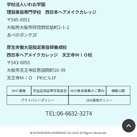
学校法人いわお学園
理容美容専門学校 西日本ヘアメイクカレッジ
〒545-0051
大阪府大阪市阿倍野区旭町2-1-2
あべのポンテ2F
厚生労働大臣指定美容師養成校
西日本ヘアメイクカレッジ 天王寺ＭｉＯ校
〒543-0055
大阪市天王寺区悲田院町10-39
天王寺ＭｉＯ PKビル1F
NHC書籍
学生証用証明写真送信
NHC教員募集のご案内
情報公開
プライバシーポリシー
SNS運用ポリシー
TEL:06-6632-3274
© NISHINIHON HAIRMAKE COLLEGE All Rights Reserved.