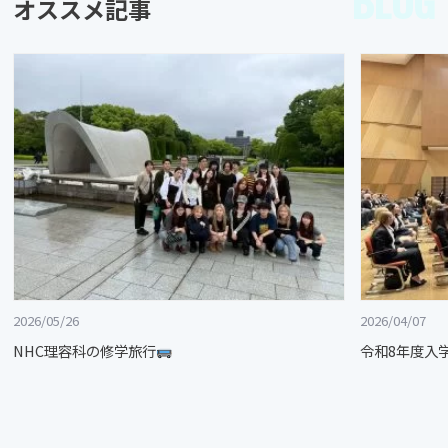
BLOG
オススメ記事
2026/05/26
2026/04/07
NHC理容科の修学旅行
令和8年度入