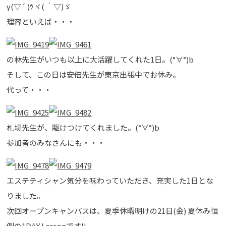
γ(▽´ )ﾂヾ( ｀▽)ゞ
理容といえば・・・
の林先生がいつも以上に大活躍してくれた1日。(°∀°)b
そして、この日は安倍先生が東京出張中でお休み。
代って・・・
札場先生が、駆けつけてくれました。(°∀°)b
参加者のみなさんにも・・・
エステティシャン気分を味わっていただき、充実した1日とな
りました。
次回オープンキャンパスは、夏季休暇明けの21日(金) 夏休み恒
例の1DAY Lessonです!!