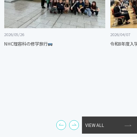
2026/05/26
2026/04/07
NHC理容科の修学旅行
令和8年度入
VIEW ALL