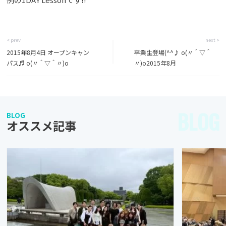
< prev
next >
2015年8月4日 オープンキャン
卒業生登場(^^♪ o(〃＾▽＾
パス♬ o(〃＾▽＾〃)o
〃)o2015年8月
BLOG
BLOG
オススメ記事