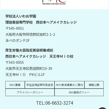
学校法人いわお学園
理容美容専門学校 西日本ヘアメイクカレッジ
〒545-0051
大阪府大阪市阿倍野区旭町2-1-2
あべのポンテ2F
厚生労働大臣指定美容師養成校
西日本ヘアメイクカレッジ 天王寺ＭｉＯ校
〒543-0055
大阪市天王寺区悲田院町10-39
天王寺ＭｉＯ PKビル1F
NHC書籍
学生証用証明写真送信
NHC教員募集のご案内
情報公開
プライバシーポリシー
SNS運用ポリシー
TEL:06-6632-3274