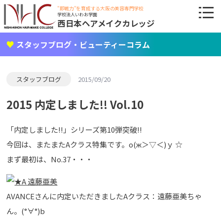
"即戦力"を育成する大阪の美容専門学校
学校法人いわお学園
西日本ヘアメイクカレッジ
スタッフブログ・ビューティーコラム
スタッフブログ
2015/09/20
2015 内定しました!! Vol.10
「内定しました!!」シリーズ第10弾突破!!
今回は、またまたAクラス特集です。о(ж＞▽＜)ｙ ☆
まず最初は、No.37・・・
AVANCEさんに内定いただきましたAクラス：遠藤亜美ちゃ
ん。(°∀°)b