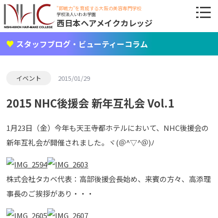
"即戦力"を育成する大阪の美容専門学校
学校法人いわお学園
西日本ヘアメイクカレッジ
スタッフブログ・ビューティーコラム
イベント
2015/01/29
2015 NHC後援会 新年互礼会 Vol.1
1月23日（金）今年も天王寺都ホテルにおいて、NHC後援会の
新年互礼会が開催されました。ヾ(＠^▽^＠)ﾉ
株式会社タカベ代表：高部後援会長始め、来賓の方々、高添理
事長のご挨拶があり・・・