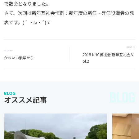
で散会となりました。
さて、次回は新年互礼会恒例：新年度の新任・昇任役職者の発
表です。(｀・ω・´)ゞ
next >
< prev
2015 NHC後援会 新年互礼会 V
かわいい後輩たち
ol.2
BLOG
BLOG
オススメ記事