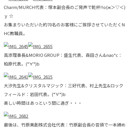
Charm/MURCH代表：塚本副会長のご発声で乾杯!!о(ж＞▽＜)
ｙ ☆
お集まりいただいた約70名のお客様にご挨拶させていただくN
HC教職員。
高添理事長&MORIO GROUP：盛生代表、森田さん&nao*c：
柏原代表。(°∀°)b
大汐先生&クリスタルマジック：三好代表、村上先生&ロック
フィールド：岩田代表。(°∀°)b
楽しい時間はあっという間に過ぎ・・・
最後は、竹原美創株式会社代表：竹原副会長の音頭で一本締め