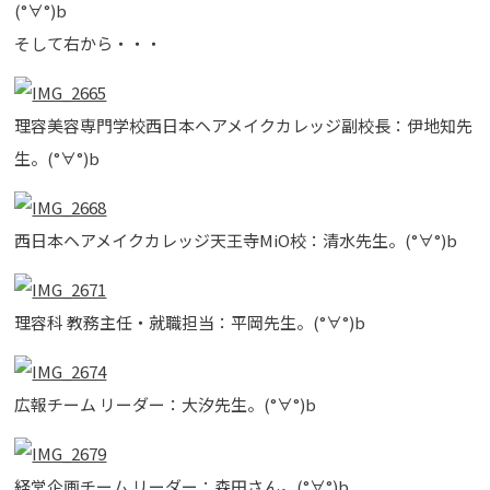
(°∀°)b
そして右から・・・
理容美容専門学校西日本ヘアメイクカレッジ副校長：伊地知先
生。(°∀°)b
西日本ヘアメイクカレッジ天王寺MiO校：清水先生。(°∀°)b
理容科 教務主任・就職担当：平岡先生。(°∀°)b
広報チーム リーダー：大汐先生。(°∀°)b
経営企画チーム リーダー：森田さん。(°∀°)b