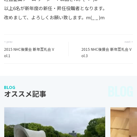
以上6名が新年度の新任・昇任役職者となります。
改めまして、よろしくお願い致します。m(_ _ )m
< prev
next >
2015 NHC後援会 新年互礼会 V
2015 NHC後援会 新年互礼会 V
ol.1
ol.3
BLOG
BLOG
オススメ記事