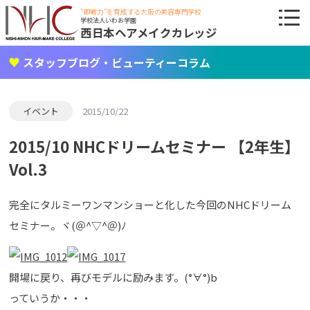
"即戦力"を育成する大阪の美容専門学校
学校法人いわお学園
西日本ヘアメイクカレッジ
スタッフブログ・ビューティーコラム
イベント
2015/10/22
2015/10 NHCドリームセミナー 【2年生】
Vol.3
完全にタルミーワンマンショーと化した今回のNHCドリーム
セミナー。ヾ(＠^▽^＠)ﾉ
開場に戻り、再びモデルに励みます。(°∀°)b
っていうか・・・