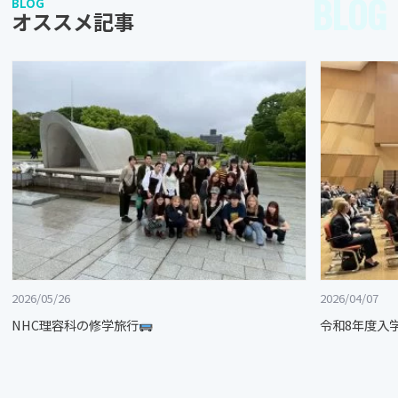
BLOG
BLOG
オススメ記事
2026/05/26
2026/04/07
NHC理容科の修学旅行
令和8年度入