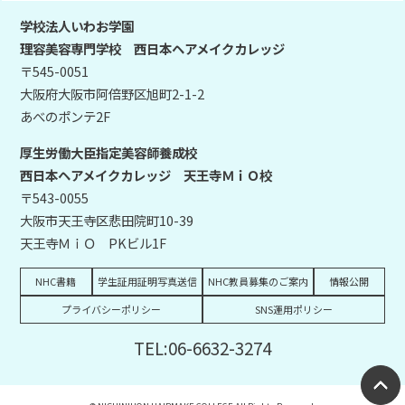
学校法人いわお学園
理容美容専門学校 西日本ヘアメイクカレッジ
〒545-0051
大阪府大阪市阿倍野区旭町2-1-2
あべのポンテ2F
厚生労働大臣指定美容師養成校
西日本ヘアメイクカレッジ 天王寺ＭｉＯ校
〒543-0055
大阪市天王寺区悲田院町10-39
天王寺ＭｉＯ PKビル1F
NHC書籍
学生証用証明写真送信
NHC教員募集のご案内
情報公開
プライバシーポリシー
SNS運用ポリシー
TEL:06-6632-3274