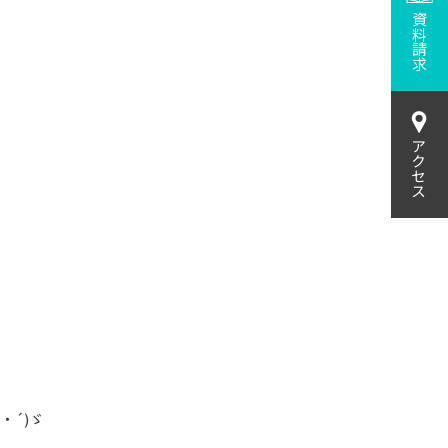
資料請求
アクセス
・´)ゞ