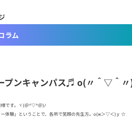
ジ
コラム
オープンキャンパス♬ o(〃＾▽＾〃
です。ヾ(＠^▽^＠)ﾉ
ー体験」ということで、各所で笑顔の先生方。о(ж＞▽＜)ｙ ☆