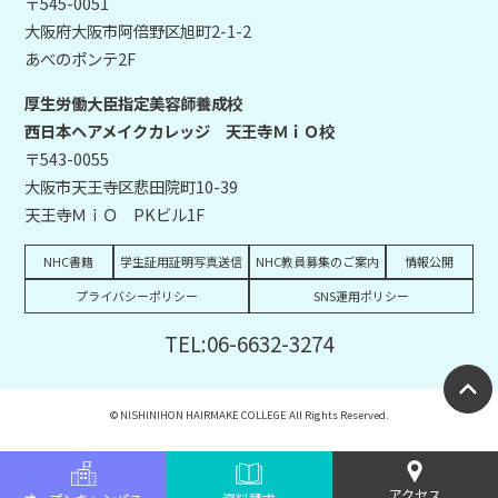
〒545-0051
大阪府大阪市阿倍野区旭町2-1-2
あべのポンテ2F
厚生労働大臣指定美容師養成校
西日本ヘアメイクカレッジ 天王寺ＭｉＯ校
〒543-0055
大阪市天王寺区悲田院町10-39
天王寺ＭｉＯ PKビル1F
NHC書籍
学生証用証明写真送信
NHC教員募集のご案内
情報公開
プライバシーポリシー
SNS運用ポリシー
TEL:06-6632-3274
© NISHINIHON HAIRMAKE COLLEGE All Rights Reserved.
アクセス