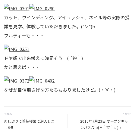
カット、ワインディング、アイラッシュ、ネイル等の実際の授
業を見学、体験していただきました。(°∀°)b
フルティーも・・・
ドヤ顔で出来栄えに満足そう。( ´艸｀)
かと思えば・・・
なぜか自信無さげな方たちもおりましたけど。(・∀・)
< prev
next >
久しぶりに着装授業に潜入しま
2016年7月23日 オープンキャ
した!!
ンパス♬ o(〃＾▽＾〃)o