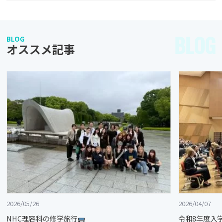
BLOG
BLOG
オススメ記事
2026/05/26
2026/04/07
NHC理容科の修学旅行
令和8年度入