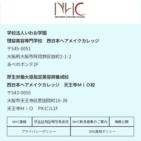
学校法人いわお学園
理容美容専門学校 西日本ヘアメイクカレッジ
〒545-0051
大阪府大阪市阿倍野区旭町2-1-2
あべのポンテ2F
厚生労働大臣指定美容師養成校
西日本ヘアメイクカレッジ 天王寺ＭｉＯ校
〒543-0055
大阪市天王寺区悲田院町10-39
天王寺ＭｉＯ PKビル1F
NHC書籍
学生証用証明写真送信
NHC教員募集のご案内
情報公開
プライバシーポリシー
SNS運用ポリシー