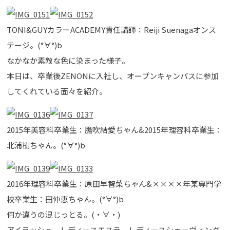
TONI&GUYカラーACADEMY責任講師：Reiji Suenagaオンス
テージ。(°∀°)b
なかなか素敵な色に染まった様子。
本日は、卒業後ZENONに入社し、オープンキャンパスに参加
してくれている面々を紹介。
2015年美容科卒業生：膽吹結愛ちゃん&2015年理容科卒業生：
北浦樹ちゃん。(°∀°)b
2016年理容科卒業生：原田早智菜ちゃん&××××年某専門学
校卒業生：田仲恵ちゃん。(°∀°)b
何か違うの混じっとる。(・∀・)
アイラッシュ、レディースエステ、レディースシェーヴィング