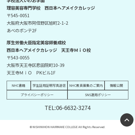
学校法人いわお学園
理容美容専門学校 西日本ヘアメイクカレッジ
〒545-0051
大阪府大阪市阿倍野区旭町2-1-2
あべのポンテ2F
厚生労働大臣指定美容師養成校
西日本ヘアメイクカレッジ 天王寺ＭｉＯ校
〒543-0055
大阪市天王寺区悲田院町10-39
天王寺ＭｉＯ PKビル1F
NHC書籍
学生証用証明写真送信
NHC教員募集のご案内
情報公開
プライバシーポリシー
SNS運用ポリシー
TEL:06-6632-3274
© NISHINIHON HAIRMAKE COLLEGE All Rights Reserved.