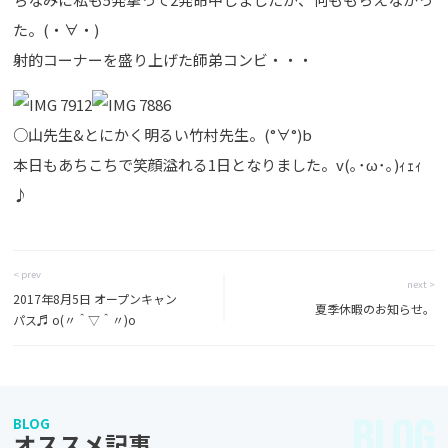
た。(・∀・)
射的コーナーを盛り上げた師弟コンビ・・・
○山先生&とにかく明るい竹村先生。(°∀°)b
本日もあちこちで笑顔溢れる1日となりました。v(｡･ω･｡)ｨｪｨ
♪
< prev
next >
2017年8月5日 オープンキャン
夏季休暇のお知らせ。
パス♬ o(〃＾▽＾〃)o
BLOG
BLOG
オススメ記事