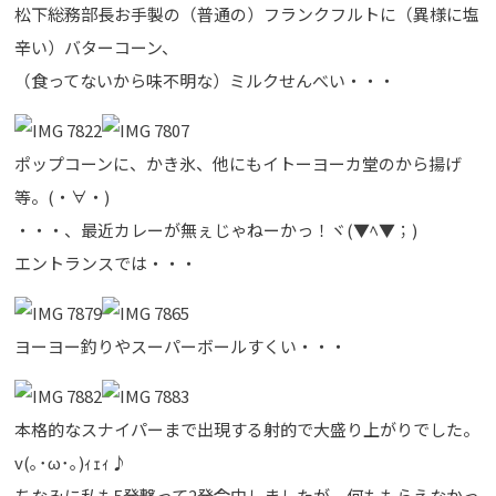
松下総務部長お手製の（普通の）フランクフルトに（異様に塩
辛い）バターコーン、
（食ってないから味不明な）ミルクせんべい・・・
ポップコーンに、かき氷、他にもイトーヨーカ堂のから揚げ
等。(・∀・)
・・・、最近カレーが無ぇじゃねーかっ！ヾ(▼ﾍ▼；)
エントランスでは・・・
ヨーヨー釣りやスーパーボールすくい・・・
本格的なスナイパーまで出現する射的で大盛り上がりでした。
v(｡･ω･｡)ｨｪｨ♪
ちなみに私も5発撃って2発命中しましたが、何ももらえなかっ