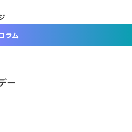
ジ
コラム
ンデー
？