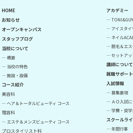
HOME
アカデミー
― TONI&G
お知らせ
― アイスタイ
オープンキャンパス
― ネイルACA
スタッフブログ
― 脱毛＆エス
当校について
― セットアップ
― 概要
講師について
― 当校の特色
就職サポート
― 施設・設備
入試情報
コース紹介
― 募集要項
美容科
― ＡＯ入試
― ヘア＆トータルビューティ コース
― 学費・奨学
理容科
スクールライ
― エステ＆メンズビューティ コース
― 年間行事
プロスタイリスト科