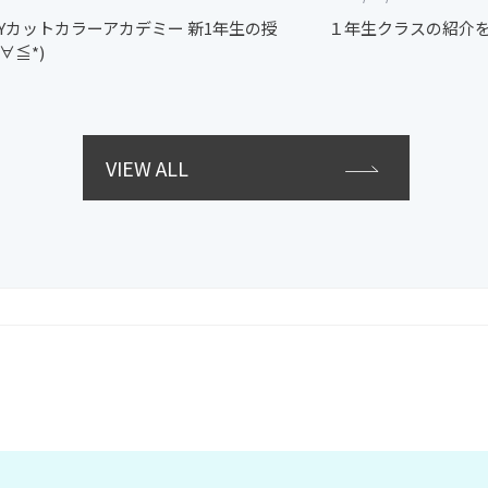
GUYカットカラーアカデミー 新1年生の授
１年生クラスの紹介をさ
∀≦*)
VIEW ALL