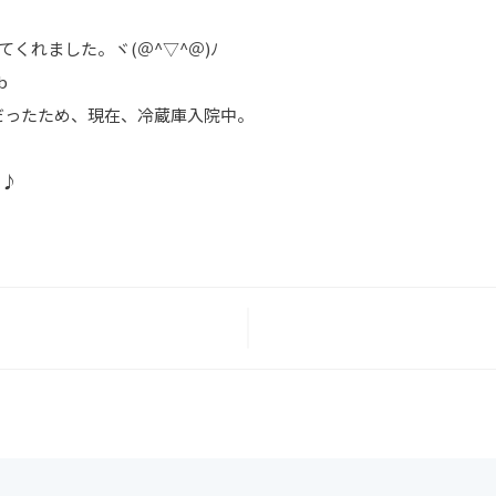
くれました。ヾ(＠^▽^＠)ﾉ
b
だったため、現在、冷蔵庫入院中。
ｨ♪