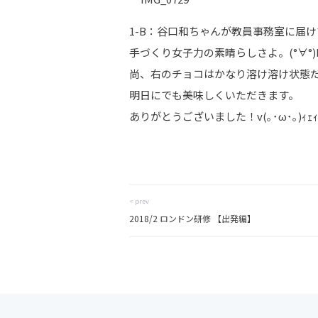
1-B：谷口和ちゃんが教員事務室に届けて
手づくり女子力の素晴らしさよ。(°∀°)
尚、右のチョコはかなり溶け溶け状態
明日にでも美味しくいただきます。
ありがとうございました！v(｡･ω･｡)ｨｪ
< prev
2018/2 ロンドン研修 【出発編】