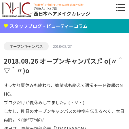
"即戦力"を育成する大阪の美容専門学校
学校法人いわお学園
西日本ヘアメイクカレッジ
スタッフブログ・ビューティーコラム
オープンキャンパス
2018/08/27
2018.08.26 オープンキャンパス♬ o(〃＾
▽＾〃)o
すっかり夏休みも終わり、始業式も終えて通常モード復帰のN
HC。
ブログだけが夏休みしてました。(・∀・)
しかし、昨日のオープンキャンパスの模様を伝えるべく、本日
再開。ヾ(＠^▽^＠)ﾉ
昨日は、夏休み恒例企画「1DAY LESSON」。