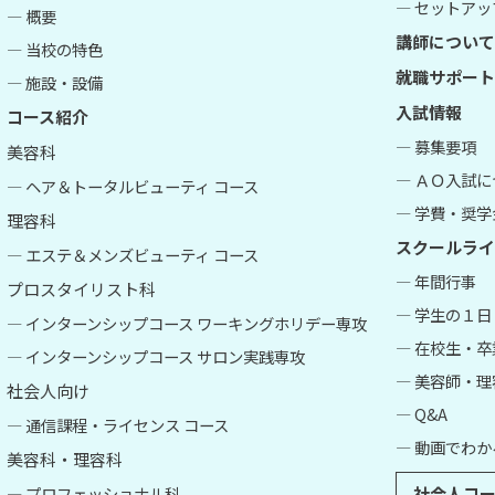
― セットアップ
― 概要
講師について
― 当校の特色
就職サポート
― 施設・設備
入試情報
コース紹介
― 募集要項
美容科
― ＡＯ入試
― ヘア＆トータルビューティ コース
― 学費・奨学
理容科
スクールライ
― エステ＆メンズビューティ コース
― 年間行事
プロスタイリスト科
― 学生の１日
― インターンシップコース ワーキングホリデー専攻
― 在校生・
― インターンシップコース サロン実践専攻
― 美容師・
社会人向け
― Q&A
― 通信課程・ライセンス コース
― 動画でわか
美容科・理容科
― プロフェッショナル科
社会人コー