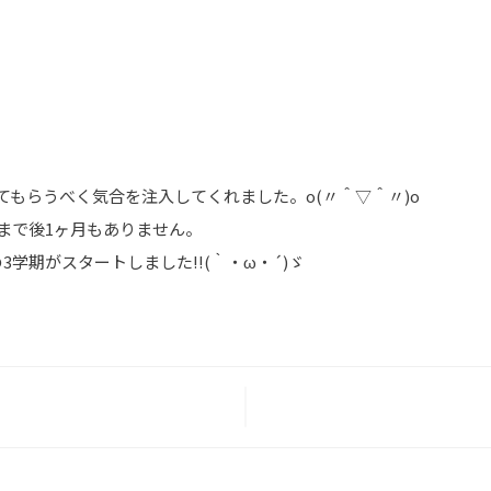
てもらうべく気合を注入してくれました。o(〃＾▽＾〃)o
まで後1ヶ月もありません。
学期がスタートしました!!(｀・ω・´)ゞ