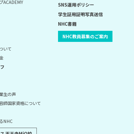
ACADEMY
SNS運用ポリシー
学生証用証明写真送信
NHC書籍
NHC教員募集のご案内
について
金
フ
卒業生の声
理容師国家資格について
るNHC
ス 天王寺MiO校