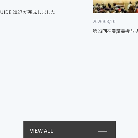
GUIDE 2027 が完成しました
2026/03/10
第23回卒業証書授与
VIEW ALL