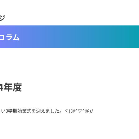
ジ
コラム
4年度
3学期始業式を迎えました。ヾ(＠^▽^＠)ﾉ