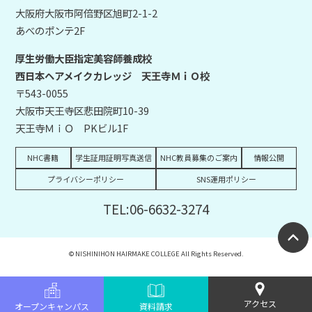
大阪府大阪市阿倍野区旭町2-1-2
あべのポンテ2F
厚生労働大臣指定美容師養成校
西日本ヘアメイクカレッジ 天王寺ＭｉＯ校
〒543-0055
大阪市天王寺区悲田院町10-39
天王寺ＭｉＯ PKビル1F
NHC書籍
学生証用証明写真送信
NHC教員募集のご案内
情報公開
プライバシーポリシー
SNS運用ポリシー
TEL:06-6632-3274
© NISHINIHON HAIRMAKE COLLEGE All Rights Reserved.
アクセス
オープンキャンパス
資料請求