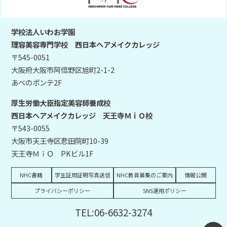
学校法人いわお学園
理容美容専門学校 西日本ヘアメイクカレッジ
〒545-0051
大阪府大阪市阿倍野区旭町2-1-2
あべのポンテ2F
厚生労働大臣指定美容師養成校
西日本ヘアメイクカレッジ 天王寺ＭｉＯ校
〒543-0055
大阪市天王寺区悲田院町10-39
天王寺ＭｉＯ PKビル1F
NHC書籍
学生証用証明写真送信
NHC教員募集のご案内
情報公開
プライバシーポリシー
SNS運用ポリシー
TEL:06-6632-3274