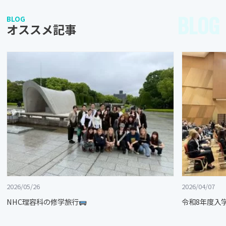
BLOG
BLOG
オススメ記事
2026/05/26
2026/04/07
NHC理容科の修学旅行
令和8年度入