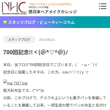
"即戦力"を育成する大阪の美容専門学校
学校法人いわお学園
西日本ヘアメイクカレッジ
スタッフブログ・ビューティーコラム
スタッフブログ
2010/06/21
700回記念!!ヾ(＠^▽^＠)ﾉ
本日、当ブログ700回記念日でございます。(｀・ω・´)ゞ
記念日に抜擢したネタは、この方。о(ж＞▽＜)ｙ ☆
尾方彩先生です。(°∀°)b
以前、このブログで、デスクの上にいつも菓子パンを常備して
いることを暴露して以来、一部生徒の間でパンの先生と名付け