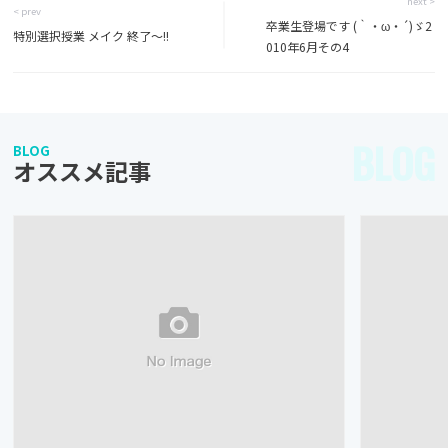
next >
< prev
卒業生登場です (｀・ω・´)ゞ2
特別選択授業 メイク 終了～!!
010年6月その4
BLOG
BLOG
オススメ記事