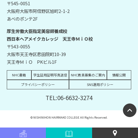
〒545-0051
大阪府大阪市阿倍野区旭町2-1-2
あべのポンテ2F
厚生労働大臣指定美容師養成校
西日本ヘアメイクカレッジ 天王寺ＭｉＯ校
〒543-0055
大阪市天王寺区悲田院町10-39
天王寺ＭｉＯ PKビル1F
NHC書籍
学生証用証明写真送信
NHC教員募集のご案内
情報公開
プライバシーポリシー
SNS運用ポリシー
TEL:06-6632-3274
© NISHINIHON HAIRMAKE COLLEGE All Rights Reserved.