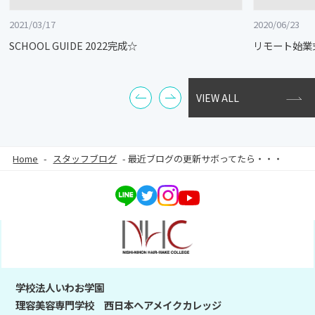
2021/03/17
2020/06/23
SCHOOL GUIDE 2022完成☆
リモート始業
VIEW ALL
Home
-
スタッフブログ
-
最近ブログの更新サボってたら・・・
学校法人いわお学園
理容美容専門学校 西日本ヘアメイクカレッジ