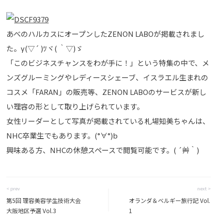
あべのハルカスにオープンしたZENON LABOが掲載されまし
た。γ(▽´ )ﾂヾ( ｀▽)ゞ
「このビジネスチャンスをわが手に！」という特集の中で、メ
ンズグルーミングやレディースシェーブ、イスラエル生まれの
コスメ「FARAN」の販売等、ZENON LABOのサービスが新し
い理容の形として取り上げられています。
女性リーダーとして写真が掲載されている札場知美ちゃんは、
NHC卒業生でもあります。(°∀°)b
興味ある方、NHCの休憩スペースで閲覧可能です。( ´艸｀)
< prev
next >
第5回 理容美容学生技術大会
オランダ＆ベルギー旅行記 Vol.
大阪地区予選 Vol.3
1