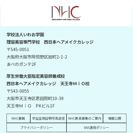
学校法人いわお学園
理容美容専門学校 西日本ヘアメイクカレッジ
〒545-0051
大阪府大阪市阿倍野区旭町2-1-2
あべのポンテ2F
厚生労働大臣指定美容師養成校
西日本ヘアメイクカレッジ 天王寺ＭｉＯ校
〒543-0055
大阪市天王寺区悲田院町10-39
天王寺ＭｉＯ PKビル1F
NHC書籍
学生証用証明写真送信
NHC教員募集のご案内
情報公開
プライバシーポリシー
SNS運用ポリシー