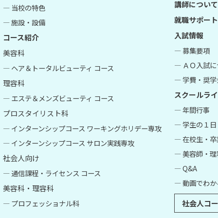
講師について
― 当校の特色
就職サポート
― 施設・設備
入試情報
コース紹介
― 募集要項
美容科
― ＡＯ入試
― ヘア＆トータルビューティ コース
― 学費・奨学
理容科
スクールライ
― エステ＆メンズビューティ コース
― 年間行事
プロスタイリスト科
― 学生の１日
― インターンシップコース ワーキングホリデー専攻
― 在校生・
― インターンシップコース サロン実践専攻
― 美容師・
社会人向け
― Q&A
― 通信課程・ライセンス コース
― 動画でわか
美容科・理容科
― プロフェッショナル科
社会人コー