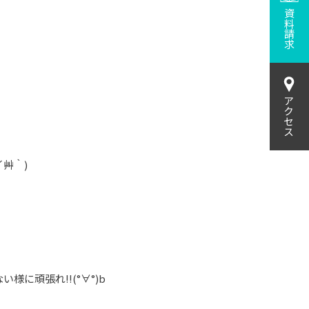
資料請求
アクセス
艸｀)
頑張れ!!(°∀°)b