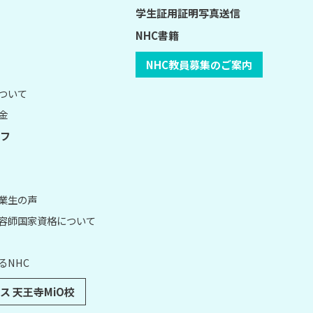
学生証用証明写真送信
NHC書籍
NHC教員募集のご案内
について
金
フ
卒業生の声
理容師国家資格について
るNHC
ス 天王寺MiO校