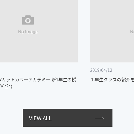
2019/04/12
GUYカットカラーアカデミー 新1年生の授
１年生クラスの紹介をさ
∀≦*)
VIEW ALL