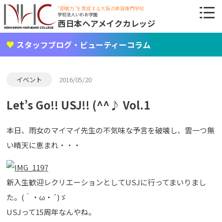
"即戦力"を育成する大阪の美容専門学校
学校法人いわお学園
西日本ヘアメイクカレッジ
スタッフブログ・ビューティーコラム
イベント
2016/05/20
Let’s Go!! USJ!! (^^♪ Vol.1
本日、雨女のマイマイ先生の不気味な予言を破壊し、雲一つ無
い晴天に恵まれ・・・
新入生歓迎レクリエーションとしてUSJに行ってまいりまし
た。(｀・ω・´)ゞ
USJって15周年なんやね。