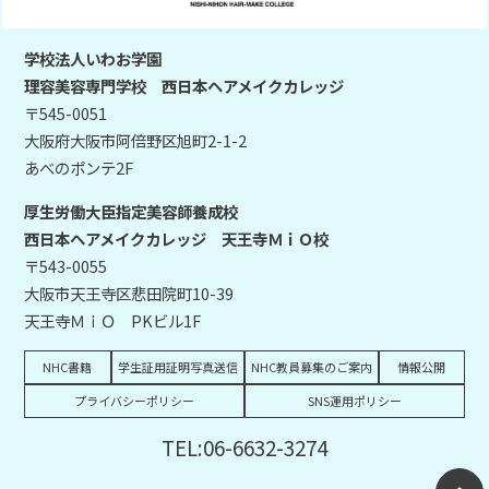
学校法人いわお学園
理容美容専門学校 西日本ヘアメイクカレッジ
〒545-0051
大阪府大阪市阿倍野区旭町2-1-2
あべのポンテ2F
厚生労働大臣指定美容師養成校
西日本ヘアメイクカレッジ 天王寺ＭｉＯ校
〒543-0055
大阪市天王寺区悲田院町10-39
天王寺ＭｉＯ PKビル1F
NHC書籍
学生証用証明写真送信
NHC教員募集のご案内
情報公開
プライバシーポリシー
SNS運用ポリシー
TEL:06-6632-3274