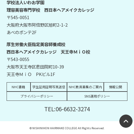
学校法人いわお学園
理容美容専門学校 西日本ヘアメイクカレッジ
〒545-0051
大阪府大阪市阿倍野区旭町2-1-2
あべのポンテ2F
厚生労働大臣指定美容師養成校
西日本ヘアメイクカレッジ 天王寺ＭｉＯ校
〒543-0055
大阪市天王寺区悲田院町10-39
天王寺ＭｉＯ PKビル1F
NHC書籍
学生証用証明写真送信
NHC教員募集のご案内
情報公開
プライバシーポリシー
SNS運用ポリシー
TEL:06-6632-3274
© NISHINIHON HAIRMAKE COLLEGE All Rights Reserved.